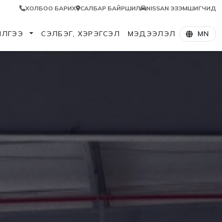
ХОЛБОО БАРИХ
САЛБАР БАЙРШИЛ
NISSAN ЭЗЭМШИГЧИД
ИЛГЭЭ
СЭЛБЭГ, ХЭРЭГСЭЛ
МЭДЭЭЛЭЛ
MN