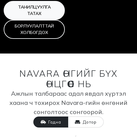
ТАНИЛЦУУЛГА
ТАТАХ
БОРЛУУЛАЛТТАЙ
ХОЛБОГДОХ
NAVARA ӨНГИЙГ БҮХ
ӨНЦГӨӨС НЬ
Ажлын талбараас адал явдал хүртэл
хаана ч тохирох Navara-гийн өнгөний
сонголтоос сонгоорой.
Гадна
Дотор