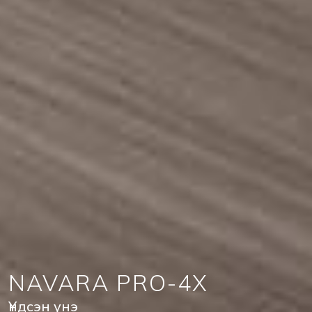
NAVARA PRO-4X
Үндсэн үнэ