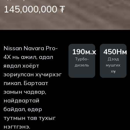
145,000,000 ₮
Nissan Navara Pro-
190м.х
450Нм
4X нь ажил, адал
Турбо-
Дээд
явдал хоёрт
дизель
мушгих
хүч
зориулсан хүчирхэг
пикап. Бартаат
замын чадвар,
найдвартай
байдал, өдөр
тутмын тав тухыг
нэгтгэнэ.