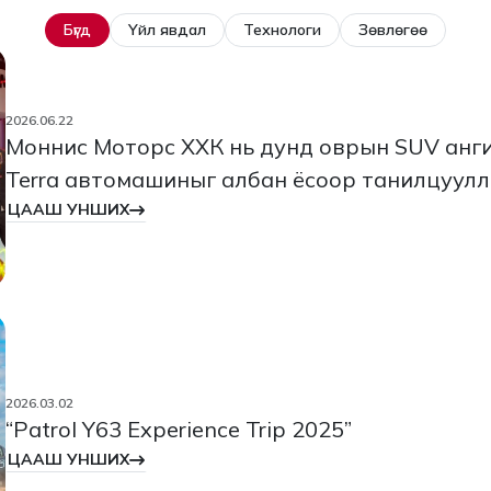
Бүгд
Үйл явдал
Технологи
Зөвлөгөө
2026.06.22
Моннис Моторс ХХК нь дунд оврын SUV анги
Terra автомашиныг албан ёсоор танилцуулл
ЦААШ УНШИХ
2026.03.02
“Patrol Y63 Experience Trip 2025”
ЦААШ УНШИХ