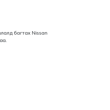
лалд багтах Nissan
аа.