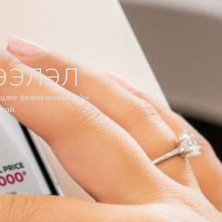
ЭЭЛЭЛ
нцлог болон компанийн
арай.