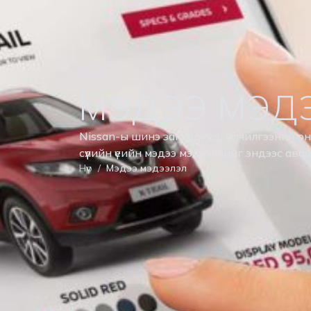
МЭДЭЭ МЭД
Nissan-ы шинэ загварууд, үйлчилгээний о
сүүлийн үеийн мэдээ мэдээллийг эндээс ава
Нүүр
Мэдээ мэдээлэл