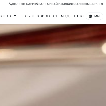
ХОЛБОО БАРИХ
САЛБАР БАЙРШИЛ
NISSAN ЭЗЭМШИГЧИД
ИЛГЭЭ
СЭЛБЭГ, ХЭРЭГСЭЛ
МЭДЭЭЛЭЛ
MN