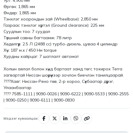
Урт: 4,900 мм
Өргөн: 1,865 мм
Өндөр: 1,865 мм
Тэнхлэг хоорондын зай (Wheelbase): 2,850 мм
Газраас тэнхлэг хүртэл (Ground clearance): 225 мм
Суудлын тоо: 7 суудал
Түлшний савны багтаамж: 78 литр
Хөдөлгүүр: 2.5 Л (2488 cc) турбо-дизель, цуваа 4 цилиндр
Хүч: 187 м.х / 450 Нм torque
Хурдны хайрцаг: 7 шатлалт автомат
Холын аялал болон хүнд бартаат замд төгс тохирох Terra
загвартай Ниссан шоүрүүмээр зочлон биечлэн танилцаарай.
????Хаяг: Ниссан-Рено төв, 2-р хороо, Сүхбаатар дүүрэг,
Улаанбаатар
???? 7585-1111 | 9090-0026 | 9090-6222 | 9090-5533 | 9090-2555
| 9090-0250 | 9090-6111 | 9090-0830
Мэдээг хуваалцах: