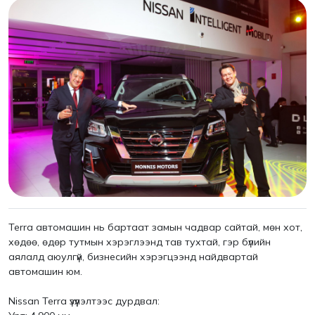
Terra автомашин нь бартаат замын чадвар сайтай, мөн хот,
хөдөө, өдөр тутмын хэрэглээнд тав тухтай, гэр бүлийн
аялалд аюулгүй, бизнесийн хэрэгцээнд найдвартай
автомашин юм.
Nissan Terra үзүүлэлтээс дурдвал: