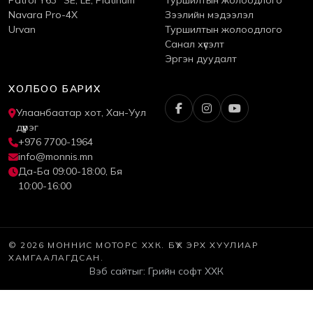
Navara Pro-4X
Зээлийн мэдээлэл
Urvan
Туршилтын жолоодлого
Санал хүсэлт
Эргэн дуудалт
ХОЛБОО БАРИХ
Улаанбаатар хот, Хан-Уул
дүүрэг
+976 7700-1964
info@monnis.mn
Да-Ба 09:00-18:00, Бя
10:00-16:00
© 2026 МОННИС МОТОРС ХХК. БҮХ ЭРХ ХУУЛИАР
ХАМГААЛАГДСАН.
Вэб сайт
ыг:
Грийн софт ХХК