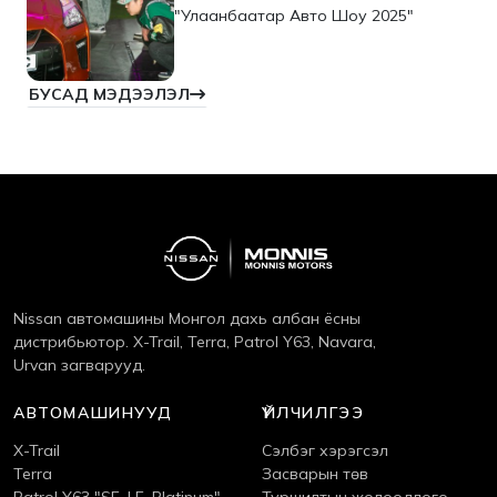
"Улаанбаатар Авто Шоу 2025"
БУСАД МЭДЭЭЛЭЛ
Nissan автомашины Монгол дахь албан ёсны
дистрибьютор. X-Trail, Terra, Patrol Y63, Navara,
Urvan загварууд.
АВТОМАШИНУУД
ҮЙЛЧИЛГЭЭ
X-Trail
Сэлбэг хэрэгсэл
Terra
Засварын төв
Patrol Y63 "SE, LE, Platinum"
Туршилтын жолоодлого