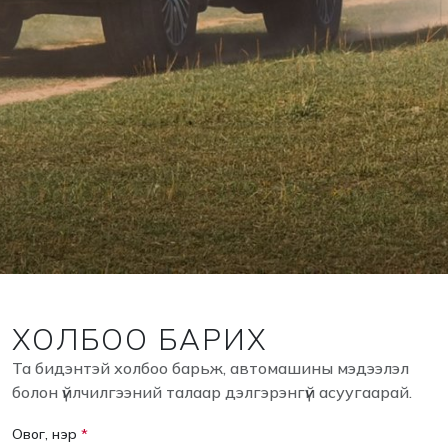
ХОЛБОО БАРИХ
Та бидэнтэй холбоо барьж, автомашины мэдээлэл
болон үйлчилгээний талаар дэлгэрэнгүй асуугаарай.
Овог, нэр
*