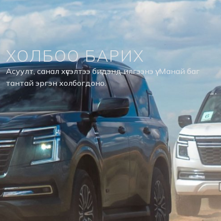
ХОЛБОО БАРИХ
Асуулт, санал хүсэлтээ бидэнд илгээнэ үү. Манай баг
тантай эргэн холбогдоно.