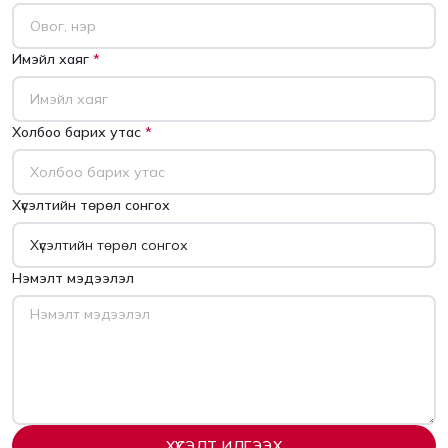
Имэйл хаяг
*
Холбоо барих утас
*
Хүсэлтийн төрөл сонгох
Нэмэлт мэдээлэл
ХҮСЭЛТ ИЛГЭЭХ